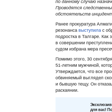
по данному случаю назна
Проводятся следственные
обстоятельств инцидент
Ранее прокуратура Алмат
резонанса
выступила
с об
подростка в Талгаре. Как
в совершении преступлен
судом избрана мера пресе
Помимо этого, 30 сентябр
51-летним мужчиной, кото
Утверждается, что все про
обвиняемый выглядел сков
и бывшую тещу. Он отказа
раскаянии.
Эксклюзив
для вас! П