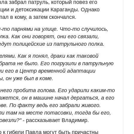
ла забрал патруль, который повез его
ции и детоксикации Караганды. Однако
пал в кому, а затем скончался.
и-то парнями на улице. Что-то случилось,
ка. Как они говорят, они его связали,
едут полицейские из патрульного полка.
елями. Как я понял, драки как таковой
брата не было. Его погрузили в патрульную
ли его в Центр временной адаптации
, он уже был в коме.
него пробита голова. Его ударили каким-то
жется, он в машине начал дергаться, а его
ве. По факту ведь его забрали живого.
ли там на месте потасовки, тогда бы его,
повезли?"
- рассказывает Владимир.
о к гибели Павла могут быть причастны