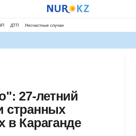
ЧП
ДТП
Несчастные случаи
о": 27-летний
и странных
х в Караганде