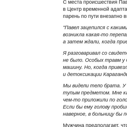
С места происшествия Пав
в Центр временной адапта
парень по пути внезапно в
"Павел зацепился с каким
возникла какая-то перепал
а затем ждали, когда при
Я разговаривал со свидет
не было. Особых травм у 
машину. Но, когда привез
и детоксикации Караганды
Мы видели тело брата. У 
тупым предметом. Мне ка
чем-то приложили по голо
Если бы ему голову проби
наверное, в больницу бы 
Мужчина предполагает, чт