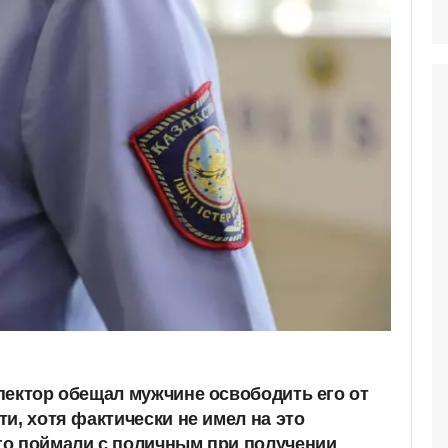
пектор обещал мужчине освободить его от
и, хотя фактически не имел на это
го поймали с поличным при получении