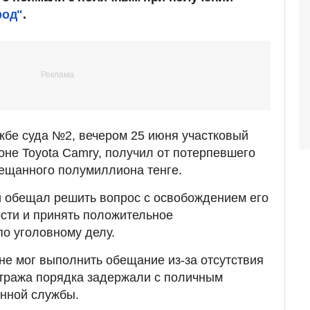
род"
.
жбе суда №2, вечером 25 июня участковый
оне Toyota Camry, получил от потерпевшего
обещанного полумиллиона тенге.
й обещал решить вопрос с освобождением его
ости и принять положительное
о уголовному делу.
не мог выполнить обещание из-за отсутствия
тража порядка задержали с поличным
онной службы.