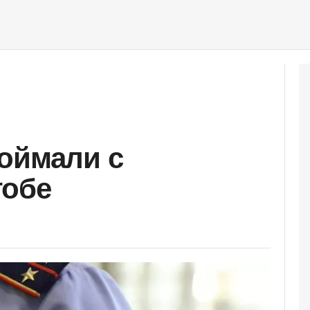
оймали с
тобе