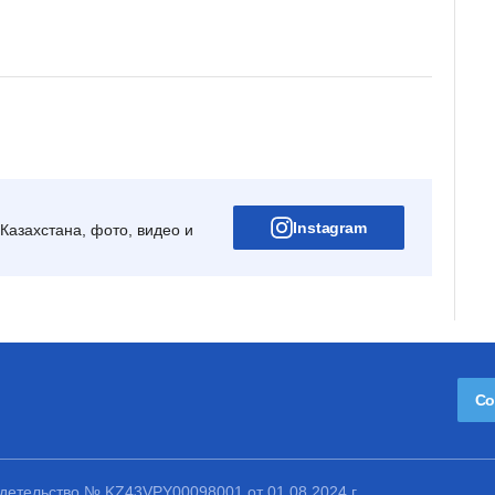
Instagram
Казахстана, фото, видео и
Со
етельство № KZ43VPY00098001 от 01.08.2024 г.