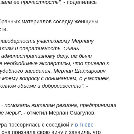
зала ее причастность",
- поделилась
обранных материалов соседку женщины
ти.
лагодарность участковому Мерлану
ализм и оперативность. Очень
 административному делу, им были
е необходимые экспертизы, что привело к
дебного заседания. Мерлан Шалкарович
 моему вопросу с пониманием, с участием,
полном объеме и добросовестно"
, -
- помогать жителям региона, предпринимая
ые меры"
, - отметил Мерлан Смагулов.
ра поссорилась с соседкой и
в гневе
е она признала свою вину и заявила, что