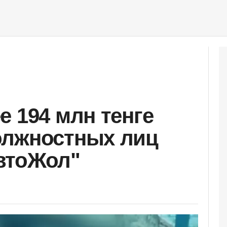
е 194 млн тенге
олжностных лиц
втоЖол"