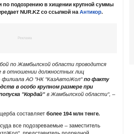
и по подозрению в хищении крупной суммы
ередает NUR.KZ со ссылкой на
Антикор
.
жбой по Жамбылской области проводится
е в отношении должностных лиц
 филиала АО "НК "КазАвтоЖол"
по факту
ств в особо крупном размере при
опуска "Кордай"
в Жамбылской области", –
щерба составляет
более 194 млн тенге.
и суда все подозреваемые – заместитель
втоЖол", представитель подрядной