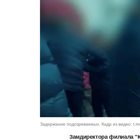
Задержание подозреваемых. Кадр из видео: t.m
Замдиректора филиала "