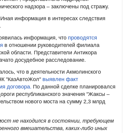
нического надзора – заключены под стражу.
 Иная информация в интересах следствия
.
появилась информация, что
проводятся
ия
в отношении руководителей филиала
кой области. Представители Антикора
ачато досудебное расследование.
алось, что в деятельности Акмолинского
НК "КазАвтоЖол"
выявлен факт
ия договора.
По данной сделке планировался
ороги республиканского значения "Жаксы –
тельством нового моста на сумму 2,3 млрд
 мост не находился в состоянии, требующем
енного вмешательства, каких-либо иных