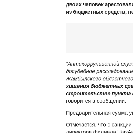
двоих человек арестовал
из бюджетных средств, п
"Антикоррупционной слу
досудебное расследовани
Жамбылского областного
хищения бюджетных сред
строительстве пункта п
говорится в сообщении.
Предварительная сумма у
Отмечается, что с санкци
директора филиала "КазА