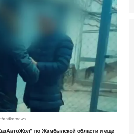
e/antikornews
КазАвтоЖол" по Жамбылской области и еще