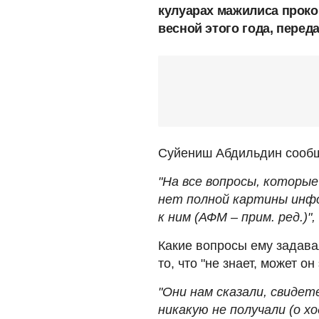
кулуарах мажилиса прок
весной этого года, перед
Суйениш Абдильдин сообщ
"На все вопросы, которые
нет полной картины инф
к ним (АФМ – прим. ред.)",
Какие вопросы ему задава
то, что "не знает, может он
"Они нам сказали, свиде
никакую не получали (о хо