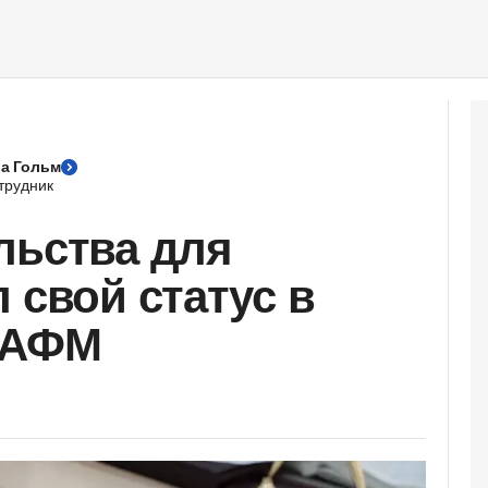
а Гольм
трудник
льства для
 свой статус в
 АФМ