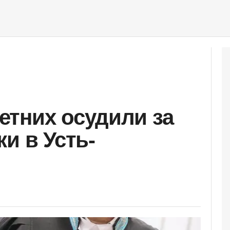
тних осудили за
и в Усть-