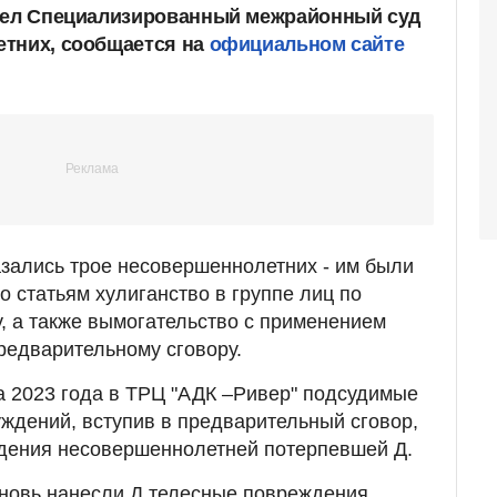
трел Специализированный межрайонный суд
етних, сообщается на
официальном сайте
зались трое несовершеннолетних - им были
 статьям хулиганство в группе лиц по
, а также вымогательство с применением
предварительному сговору.
та 2023 года в ТРЦ "АДК –Ривер" подсудимые
буждений, вступив в предварительный сговор,
дения несовершеннолетней потерпевшей Д.
 вновь нанесли Д.телесные повреждения.