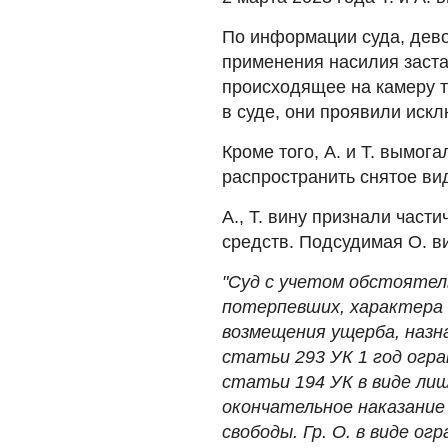
По информации суда, девоч
применения насилия заста
происходящее на камеру т
в суде, они проявили иск
Кроме того, А. и Т. вымога
распространить снятое вид
А., Т. вину признали част
средств. Подсудимая О. в
"Суд с учетом обстоятел
потерпевших, характера
возмещения ущерба, назнач
статьи 293 УК 1 год огра
статьи 194 УК в виде лиш
окончательное наказание
свободы. Гр. О. в виде ог