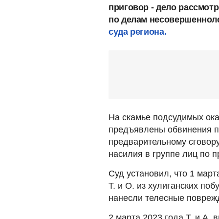
приговор - дело рассмо
по делам несовершеннол
суда региона.
На скамье подсудимых ока
предъявлены обвинения по
предварительному сговору
насилия в группе лиц по 
Суд установил, что 1 мар
Т. и О. из хулиганских по
нанесли телесные повреж
2 марта 2023 года Т. и А.