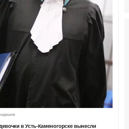
андашов
евочки в Усть-Каменогорске вынесли