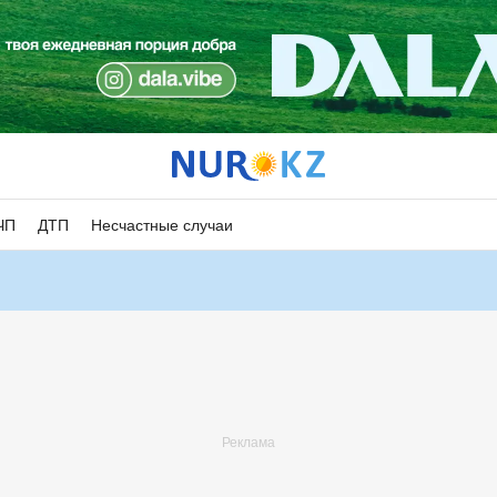
ЧП
ДТП
Несчастные случаи