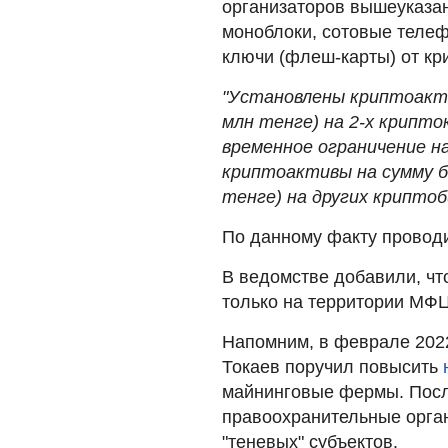
организаторов вышеуказан
моноблоки, сотовые телеф
ключи (флеш-карты) от кр
"Установлены криптоакти
млн тенге) на 2-х крипто
временное ограничение н
криптоактивы на сумму б
тенге) на других крипто
По данному факту провод
В ведомстве добавили, чт
только на территории МФ
Напомним, в феврале 202
Токаев поручил повысить
майнинговые фермы. Посл
правоохранительные орган
"теневых" субъектов.