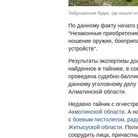
Заброшенная будка, где нашли ог
По данному факту начато р
"Незаконные приобретение
ношение оружия, боеприп
устройств".
Результаты экспертизы до
найденное в тайнике, в с
проведена судебно-баллис
данному уголовному делу 
Алматинской области.
Недавно тайник с огнест
Акмолинской области
. А 
с
боевым пистолетом, рад
Жетысуской области.
Поли
соорудить лица, причастн