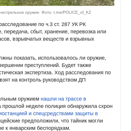
нестрельное оружие. Фото: t.me/POLICE_of_KZ
асследование по ч.3 ст. 287 УК РК
, передача, сбыт, хранение, перевозка или
асов, взрывчатых веществ и взрывных
лжны показать, использовалось ли оружие,
овершении преступлений. Будет также
тическая экспертиза. Ход расследования по
взят на контроль руководством ДП
рельным оружием
нашли на трассе в
на прошлой неделе полиция обнаружила схрон
иостанцией и спецсредствами защиты в
цейские предположили, что тайник могли
ые к январским беспорядкам.