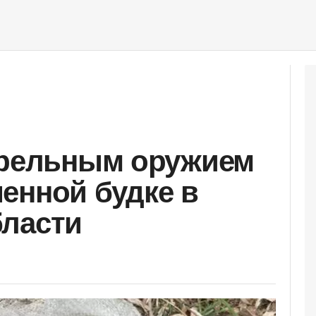
трельным оружием
енной будке в
бласти