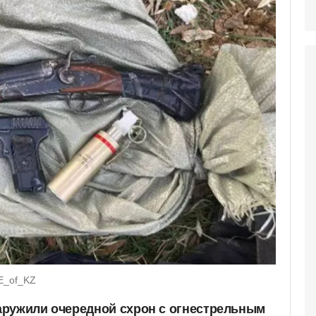
CE_of_KZ
аружили очередной схрон с огнестрельным