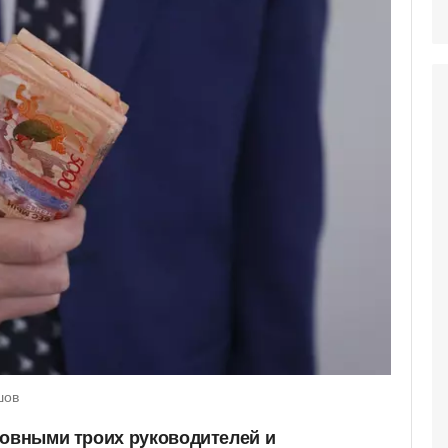
шов
новными троих руководителей и