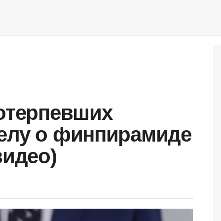
потерпевших
елу о финпирамиде
видео)