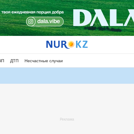
ЧП
ДТП
Несчастные случаи