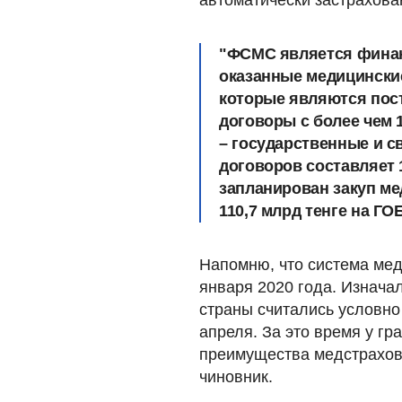
автоматически застрахова
"ФСМС является финан
оказанные медицински
которые являются пос
договоры с более чем 
– государственные и с
договоров составляет 1
запланирован закуп ме
110,7
млрд тенге на Г
Напомню, что система мед
января 2020 года. Изнача
страны считались условно
апреля. За это время у г
преимущества медстраховк
чиновник.