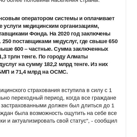
но более половины населения страны.
совым оператором системы и оплачивает
е услуги медицинским организациям,
тавщиками Фонда. На 2020 год заключены
1 250 поставщиками медуслуг, где свыше 650
выше 600 – частные. Сумма заключенных
,3 трлн тенге. По городу Алматы
дуслуг на сумму
182,2
млрд тенге. Из них
ОБМП и
71,4
млрд на ОСМС.
ицинского страхования вступила в силу с 1
льно переходный период, когда все граждане
 застрахованными должен был длиться до 1
раждан была возможность ощутить на себе все
и и актуализировать свой статус", - сообщил