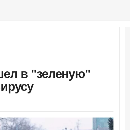
шел в "зеленую"
вирусу