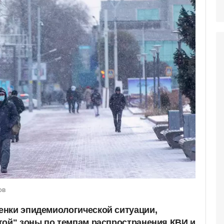
ов
нки эпидемиологической ситуации,
той" зоны по темпам распространения КВИ и