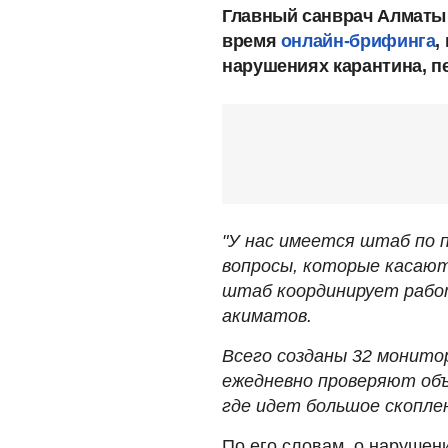
Главный санврач Алматы 
время
онлайн-брифинга
,
нарушениях карантина, п
"У нас имеется штаб по 
вопросы, которые касают
штаб координирует рабо
акиматов.
Всего созданы 32 монитор
ежедневно проверяют объ
где идет большое скоплен
По его словам, о нарушен