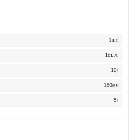
1
шт.
1
ст. л.
10
г
150
мл
5
г