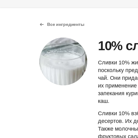
Все ингредиенты
10% c
Сливки 10% жи
поскольку пред
чай. Они прида
их применение 
запекания кури
каш.
Сливки 10% взб
десертов. Их д
Также молочны
фруктовых сала