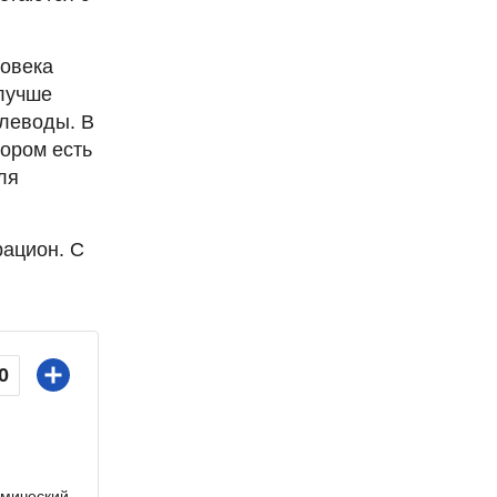
ловека
 лучше
глеводы. В
тором есть
ля
рацион. С
0
емический