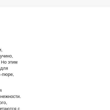
и,
учино,
 Но этим
 для
в-пюре,
я
 нежности.
ого,
етаются с