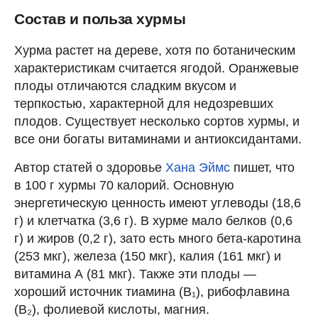
Состав и польза хурмы
Хурма растет на дереве, хотя по ботаническим
характеристикам считается ягодой. Оранжевые
плоды отличаются сладким вкусом и
терпкостью, характерной для недозревших
плодов. Существует несколько сортов хурмы, и
все они богаты витаминами и антиоксидантами.
Автор статей о здоровье
Хана Эймс
пишет, что
в 100 г хурмы 70 калорий. Основную
энергетическую ценность имеют углеводы (18,6
г) и клетчатка (3,6 г). В хурме мало белков (0,6
г) и жиров (0,2 г), зато есть много бета-каротина
(253 мкг), железа (150 мкг), калия (161 мкг) и
витамина А (81 мкг). Также эти плоды —
хороший источник тиамина (В₁), рибофлавина
(В₂), фолиевой кислоты, магния.