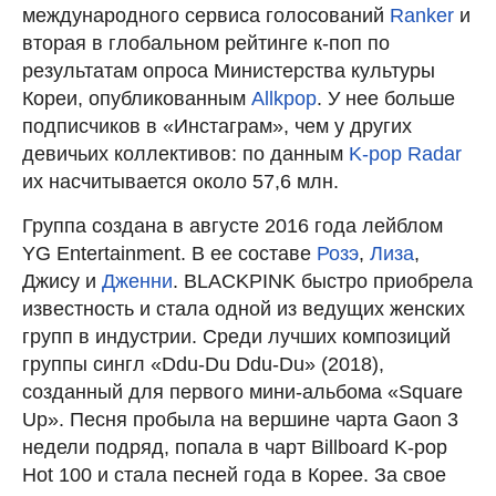
международного сервиса голосований
Ranker
и
вторая в глобальном рейтинге к-поп по
результатам опроса Министерства культуры
Кореи, опубликованным
Allkpop
. У нее больше
подписчиков в «Инстаграм», чем у других
девичьих коллективов: по данным
K-pop Radar
их насчитывается около 57,6 млн.
Группа создана в августе 2016 года лейблом
YG Entertainment. В ее составе
Розэ
,
Лиза
,
Джису и
Дженни
. BLACKPINK быстро приобрела
известность и стала одной из ведущих женских
групп в индустрии. Среди лучших композиций
группы сингл «Ddu-Du Ddu-Du» (2018),
созданный для первого мини-альбома «Square
Up». Песня пробыла на вершине чарта Gaon 3
недели подряд, попала в чарт Billboard K-pop
Hot 100 и стала песней года в Корее. За свое