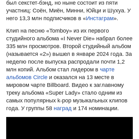
был секстет-бэнд, но ныне состоит из пяти
участниц: Соён, Миён, Минни, Юйци и Шухуа. У
него 13,3 млн подписчиков в «
Инстаграм
».
Клип на песню «Tomboy» из их первого
студийного альбома «I Never Die» набрал более
335 млн просмотров. Второй студийный альбом
(называется «2») вышел в январе 2024 года. За
неделю после выпуска распродали почти 1,2
млн копий. Альбом стал лидером в
чарте
альбомов Circle
и оказался на 13 месте в
мировом чарте Billboard. Видео к заглавному
треку альбома «Super Lady» стало одним из
самых популярных k-pop музыкальных клипов
года. У группы 58
наград
и 174 номинации.