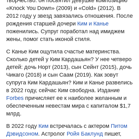
творчество: он посвятил девушке композицию
«Knock You Down» (2009) и «Cold» (2012). В
2012 году у звезд завязались отношения. После
рождения старшей дочери
Ким и Канье
поженились. Супруг поработал над имиджем
жены, помог стать иконой стиля.
С Канье Ким ощутила счастье материнства.
Сколько детей у Ким Кардашьян? У нее четверо
детей: дочь Норт (2013), сын Сейнт (2015), дочь
Чикаго (2018) и сын Саам (2019). Как зовут
супруга Ким Кардашьян? Ким и Канье развелись
в 2022 году, сейчас Ким свободна. Издание
Forbes
причисляет ее к наиболее желанным и
обеспеченным невестам мира с капиталом $1,7
млрд.
В 2022 году
Ким
встречалась с актером
Питом
Дэвидсоном
. Астролог
Ройя Баклунд
пишет,