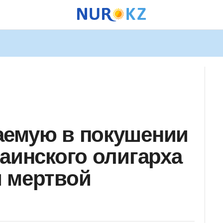
аемую в покушении
раинского олигарха
 мертвой