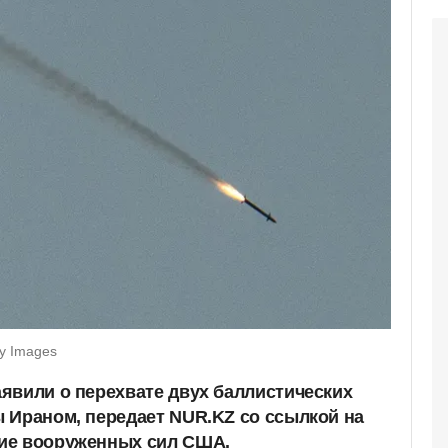
ty Images
явили о перехвате двух баллистических
 Ираном, передает NUR.KZ со ссылкой на
ие вооруженных сил США.