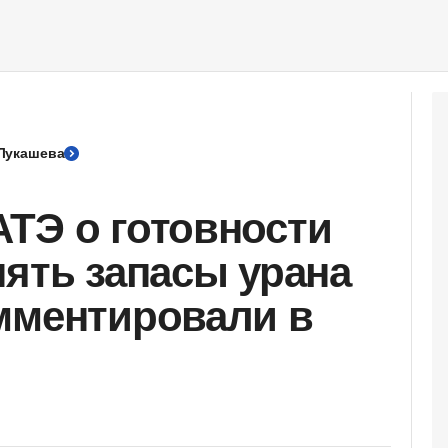
Лукашева
ТЭ о готовности
нять запасы урана
мментировали в