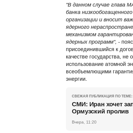
"В данном случае глава М
банка низкообогащенног
организации и вносит важ
ядерного нераспростран
механизмом гарантирован
ядерных программ",
- поя
присоединившийся к догов
качестве государства, не
использование атомной эн
всеобъемлющими гарантия
энергии.
СВЕЖАЯ ПУБЛИКАЦИЯ ПО ТЕМЕ:
СМИ: Иран хочет за
Ормузский пролив
Вчера, 11:20