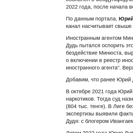
2022 года, после начала в
По данным портала,
Юрий
канал насчитывает свыше 
Иностранным агентом Миню
Дудь пытался оспорить эт
бездействие Минюста, вы
о включении в реестр ин
иностранного агента". Вер
Добавим, что ранее Юрий 
В октябре 2021 года Юри
наркотиков. Тогда суд наз
(804 тыс. тенге). В Лиге б
экспертизы выявили факты
Дудя: с блогером Ивангае
Летом 2022 года Юрия Ду