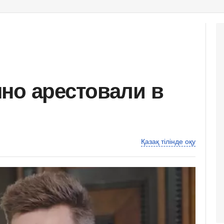
но арестовали в
Қазақ тілінде оқу