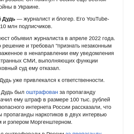
ойны в Украине.
 Дудь
— журналист и блогер. Его YouTube-
10 млн подписчиков.
ст объявил журналиста в апреле 2022 года.
о решение и требовал "признать незаконным
раженное в ненаправлении ему уведомления
остранных СМИ, выполняющих функции
ховный суд ему отказал.
Дудь уже привлекался к ответственности.
й Дудь был
оштрафован
за пропаганду
начил ему штраф в размере 100 тыс. рублей
езопасного интернета России рассказали, что
 пропаганды наркотиков в двух интервью
м и рэпером Моргенштерном.
дя оштрафовали в России
за пропаганду