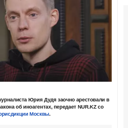
журналиста Юрия Дудя заочно арестовали в
акона об иноагентах, передает NUR.KZ со
юрисдикции Москвы
.