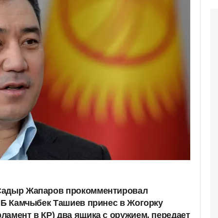
Садыр Жапаров прокомментировал
КНБ Камчыбек Ташиев принес в Жогорку
ламент в КР) два ящика с оружием, передает