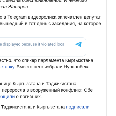
о с места боестолкновений. И немного
зал Жапаров.
о в Telegram видеоролика запечатлен депутат
 вышедший в тот день с заседания, на которое
естно, что спикер парламента Кыргызстана
тставку.
Вместо него избрали Нурланбека
анице Кыргызстана и Таджикистана
и переросла в вооруженный конфликт. Обе
общили
о погибших.
Б Таджикистана и Кыргызстана
подписали