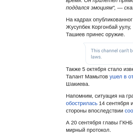
время. Он прилетел прям
поддался эмоциям", — ска
На кадрах опубликованног
Жусупбек Коргонбай уулу,
Ташиев принес оружие.
Также 5 октября стало изв
Талант Мамытов
ушел в о
Шакиева.
Напомним, ситуация на гр
обострилась
14 сентября 
стороны впоследствии
со
А 20 сентября главы ГКН
мирный протокол.