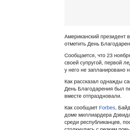
Американский президент в
отметить День Благодарен
Сообщается, что 23 ноябр
своей супругой, первой л
у него не запланировано 
Как рассказал однажды са
День Благодарения был п
вместе отпраздновали.
Как сообщает
Forbes
, Бай
доме миллиардера Дэвида
среди республиканцев, по
столкнулись с резким пов