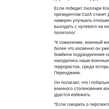
Если победит Хиллари Клин
президентом США станет Д
намерен улучшать отношен
выходить с нулевого на н
политолог.
"К сожалению, военный к
более что косвенно он уж
бомбили подразделения си
находились наши военные 
террористов, среди котор
Перенджиев.
Он полагает, что глобальн
военного столкновения во
удастся избежать.
"Если говорить о перспект