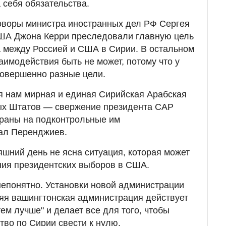
себя обязательства.
говоры министра иностранных дел РФ Сергея
США Джона Керри преследовали главную цель
 между Россией и США в Сирии. В остальном
аимодействия быть не может, потому что у
совершенно разные цели.
я нам мирная и единая Сирийская Арабская
ых Штатов — свержение президента САР
траны на подконтрольные им
зал Перенджиев.
яшний день не ясна ситуация, которая может
ния президентских выборов в США.
 непонятно. Установки новой администрации
яя вашингтонская администрация действует
ем лучше" и делает все для того, чтобы
тво по Сирии свести к нулю.