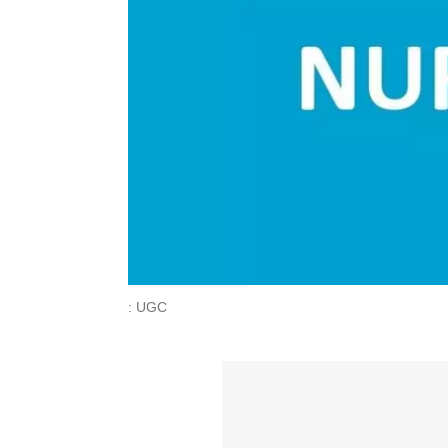
: UGC