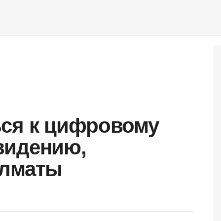
ься к цифровому
видению,
Алматы