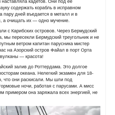
 наставляла кадетов. Они под ее
ауку содержать корабль в исправном
а пару дней въедается в металл и в
, а очищать их — одно мучение.
и с Карибских островов. Через Бермудский
да, мы пересекли Бермудский треугольник и не
опутным ветром капитан парусника мистер
нас на Азорский остров Файал в порт Орта
, вулканы — красота!
йский залив до Роттердама. Это долгое
осторам океана. Нелегкий экзамен для 18-
о, что они раскисали. Мы шли под
рмовые ночи, работая с парусами. А мисс
им примером она заряжала всех энергией, не