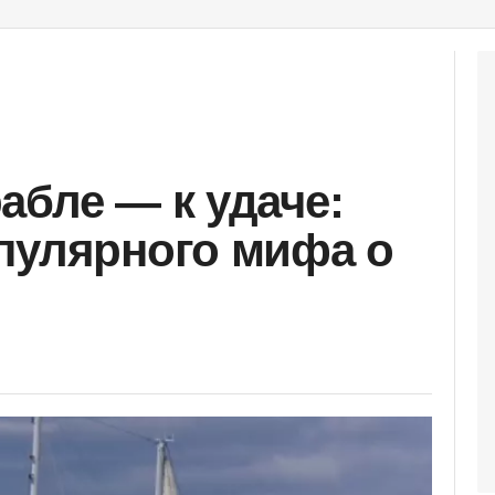
абле — к удаче:
пулярного мифа о