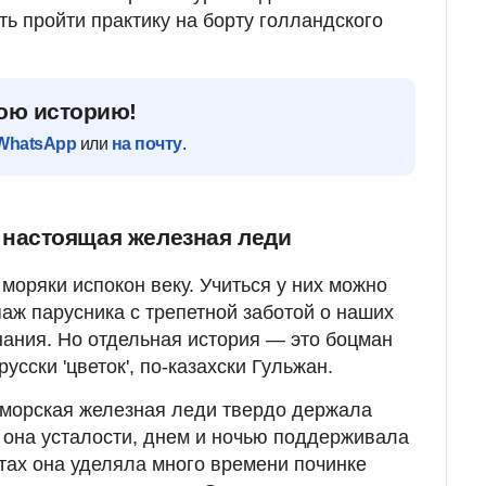
ь пройти практику на борту голландского
ою историю!
WhatsApp
или
на почту
.
настоящая железная леди
оряки испокон веку. Учиться у них можно
ипаж парусника с трепетной заботой о наших
нания. Но отдельная история — это боцман
усски 'цветок', по-казахски Гульжан.
 морская железная леди твердо держала
а она усталости, днем и ночью поддерживала
ртах она уделяла много времени починке