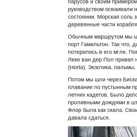
парусов и своим примером
руководством осваивали н
состоянии. Морская соль з
деревянные части корабля
Обычным маршрутом мы шл
порт Гамильтон. Так что, 
потерялись в его мгле. П
Леке ван дер Пол привел 
(Horta). Экзотика, пальмы
Потом мы шли через Биска
плавание по пустынным пр
летних кадетов. Было дел
проливными дождями в што
Флор была как скала. Сво
давала сдаться.