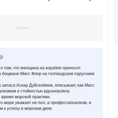
о том, что женщина на корабле приносит
о боцмане Мисс Флор на голландском паруснике
а запаса Аскар Дуйсенбиев, описывает, как Мисс
лизмом и стойкостью вдохновляла
о время морской практики.
то море уважает не пол, а профессионализм, и
м к успеху в морском деле.