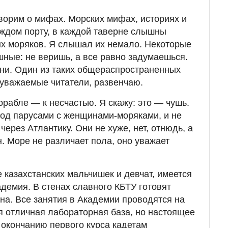
оворим о мифах. Морских мифах, историях и
аждом порту, в каждой таверне слышны
х моряков. Я слышал их немало. Некоторые
ные: не веришь, а все равно задумаешься.
зни. Один из таких общераспространенных
 уважаемые читатели, развенчаю.
орабле — к несчастью. Я скажу: это — чушь.
од парусами с женщинами-моряками, и не
через Атлантику. Они не хуже, нет, отнюдь, а
. Море не различает пола, оно уважает
е казахстанских мальчишек и девчат, имеется
адемия. В стенах славного КБТУ готовят
на. Все занятия в Академии проводятся на
я отличная лабораторная база, но настоящее
 окончанию первого курса кадетам