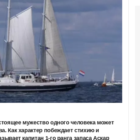
астоящее мужество одного человека может
а. Как характер побеждает стихию и
азывает капитан 1-го ранга запаса Аскар