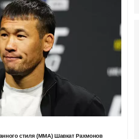
анного стиля (ММА) Шавкат Рахмонов