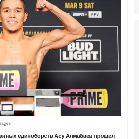
Images
шанных единоборств Асу Алмабаев прошел