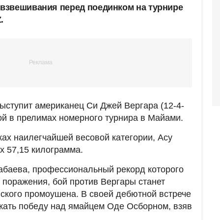
взвешивания перед поединком на турнире
.
ыступит американец Си Джей Вергара (12-4-
рой в прелимах номерного турнира в Майами.
ках наилегчайшей весовой категории, Асу
х 57,15 килограмма.
абаева, профессиональный рекорд которого
а поражения, бой против Вергары станет
ского промоушена. В своей дебютной встрече
жать победу над ямайцем Оде Осборном, взяв