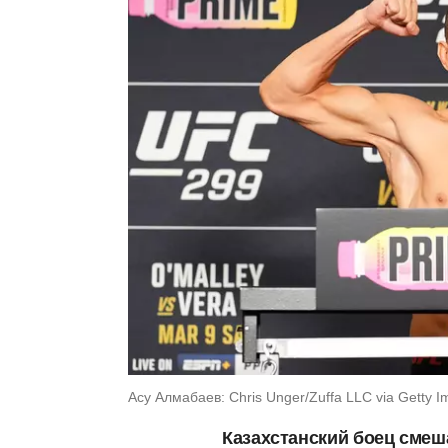
Асу Алмабаев: Chris Unger/Zuffa LLC via Getty 
Казахстанский боец сме