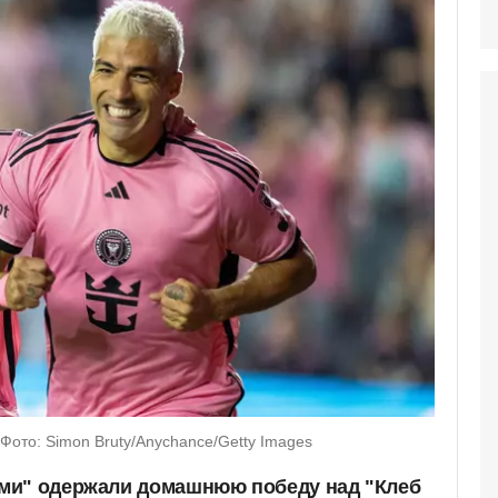
Фото: Simon Bruty/Anychance/Getty Images
ми" одержали домашнюю победу над "Клеб