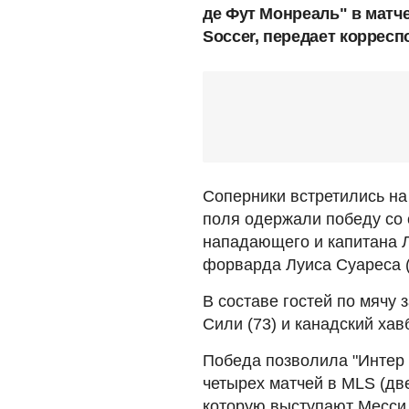
де Фут Монреаль" в матч
Soccer, передает корресп
Соперники встретились на
поля одержали победу со 
нападающего и капитана Л
форварда Луиса Суареса (6
В составе гостей по мячу
Сили (73) и канадский хав
Победа позволила "Интер
четырех матчей в MLS (две
которую выступают Месси 