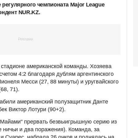
е регулярного чемпионата Major League
ондент NUR.KZ.
 стадионе американской команды. Хозяева
счетом 4:2 благодаря дублям аргентинского
ионеля Месси (27, 88 минуты) и уругвайского
8, 71).
 забили американский полузащитник Данте
бек Виктор Лотури (90+2).
 Майами" прервать безвыигрышную серию из
 ничьи и два поражения). Команда, за
и Суарес, набрала 26 очков и поднялась на