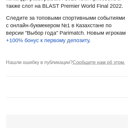
также слот на BLAST Premier World Final 2022.
Следите за топовыми спортивными событиями
с онлайн-букмекером №1 в Казахстане по
версии "Выбор года" Parimatch. Новым игрокам
+100% бонус к первому депозиту
.
Нашли ошибку в публикации?
Сообщите нам об этом.