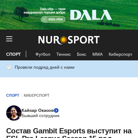
СПОРТ
Футбол
Теннис
Бокс
ММА
Киберспорт
Провели подряд дней с нами
СПОРТ
КИБЕРСПОРТ
Кайсар Окасов
Бывший сотрудник
Состав Gambit Esports выступит на