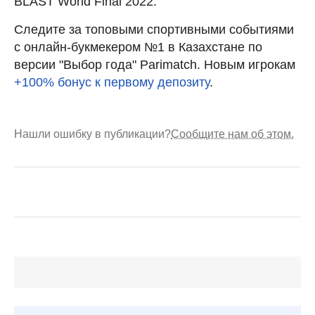
BLAST World Final 2022.
Следите за топовыми спортивными событиями
с онлайн-букмекером №1 в Казахстане по
версии "Выбор года" Parimatch. Новым игрокам
+100% бонус к первому депозиту
.
Нашли ошибку в публикации?
Сообщите нам об этом.