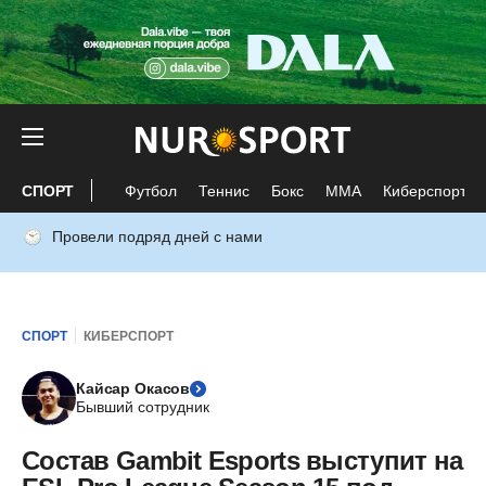
СПОРТ
Футбол
Теннис
Бокс
ММА
Киберспорт
Провели подряд дней с нами
СПОРТ
КИБЕРСПОРТ
Кайсар Окасов
Бывший сотрудник
Состав Gambit Esports выступит на