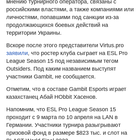
мнению турнирного оператора, связаны с
российскими властями, а также компаниями или
личностями, попавшими под санкции из-за
продолжающихся боевых действий на
территории Украины.
Вскоре после этого представители Virtus.pro
заявили
, что ростер клуба сыграет на ESL Pro
League Season 15 под независимым тегом
Outsiders. Под каким названием выступят
участники Gambit, не сообщается.
Отметим, что в составе Gambit Esports играет
казахстанец Абай HObbit Хасенов.
Напомним, что ESL Pro League Season 15
проходит с 9 марта по 10 апреля на LAN в
Германии. Участники турнира разыгрывают
призовой фонд в размере $823 тыс. и слот на