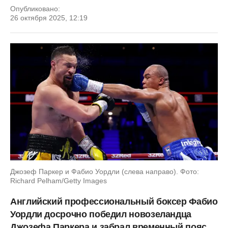
Опубликовано:
26 октября 2025, 12:19
Джозеф Паркер и Фабио Уордли (слева направо). Фото:
Richard Pelham/Getty Images
Английский профессиональный боксер Фабио
Уордли досрочно победил новозеландца
Джозефа Паркера и забрал временный пояс