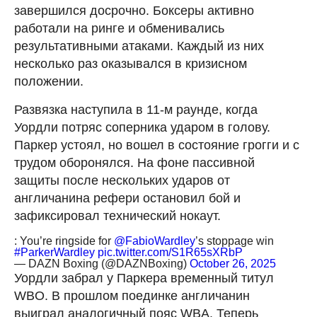
завершился досрочно. Боксеры активно
работали на ринге и обменивались
результативными атаками. Каждый из них
несколько раз оказывался в кризисном
положении.
Развязка наступила в 11-м раунде, когда
Уордли потряс соперника ударом в голову.
Паркер устоял, но вошел в состояние грогги и с
трудом оборонялся. На фоне пассивной
защиты после нескольких ударов от
англичанина рефери остановил бой и
зафиксировал технический нокаут.
: You’re ringside for
@FabioWardley
’s stoppage win
#ParkerWardley
pic.twitter.com/S1R65sXRbP
— DAZN Boxing (@DAZNBoxing)
October 26, 2025
Уордли забрал у Паркера временный титул
WBO. В прошлом поединке англичанин
выиграл аналогичный пояс WBA. Теперь