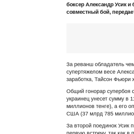
боксер Александр Усик и
совместный бой, переда
За реванш обладатель че
супертяжелом весе Алекса
заработка, Тайсон Фьюри 
Общий гонорар супербоя с
украинец унесет сумму в 
миллионов тенге), а его 
США (37 млрд 785 миллион
За второй поединок Усик п
первую встречу, так как 