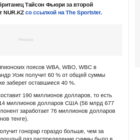
 британец Тайсон Фьюри за второй
ет NUR.KZ
со ссылкой на The Sportster.
мпионских поясов WBA, WBO, WBC в
ндр Усик получит 60 % от общей суммы
же заберет оставшиеся 40 %.
оставит 190 миллионов долларов, то есть
114 миллионов долларов США (56 млрд 677
оппонент заработает 76 миллионов долларов
ов тенге).
олучит гонорар гораздо больше, чем за
в прошлый раз распределение суммы было в