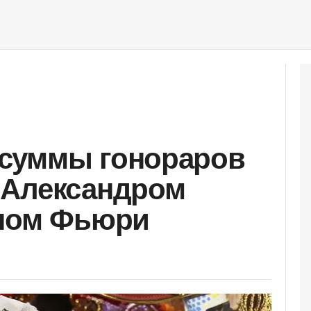
суммы гонораров
 Александром
оном Фьюри