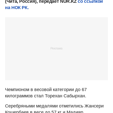
(Чита, Россия), передает NUR.KZ
со ссылкой
на НОК РК.
Чемпионом в весовой категории до 67
килограммов стал Торехан Сабырхан.
Серебряными медалями отметились Жансери
Кошербаев в весе до 57 кг и Мадияр