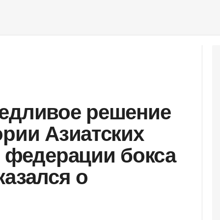
ведливое решение
ории Азиатских
т федерации бокса
казался о