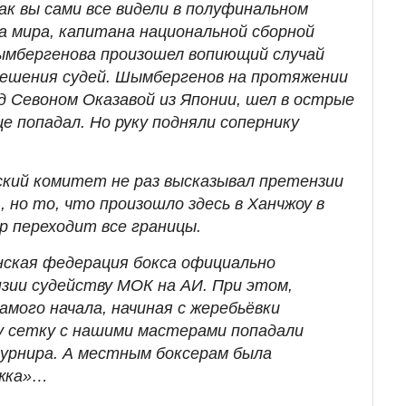
ак вы сами все видели в полуфинальном
а мира, капитана национальной сборной
ымбергенова произошел вопиющий случай
решения судей. Шымбергенов на протяжении
д Севоном Оказавой из Японии, шел в острые
е попадал. Но руку подняли сопернику
кий комитет не раз высказывал претензии
, но то, что произошло здесь в Ханчжоу в
р переходит все границы.
анская федерация бокса официально
зии судейству МОК на АИ. При этом,
самого начала, начиная с жеребьёвки
ну сетку с нашими мастерами попадали
урнира. А местным боксерам была
ожка»…