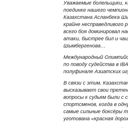
Уважаемые болельщики, к
поединке нашего чемпион
Казахстана Асланбека Ш
крайне несправедливого 
всего боя доминировал на
атаки, быстрее бил и чащ
Шымбергенова…
Международный Олимпийс
по поводу судейства в IBA
полуфинале Азиатских иг
В связи с этим, Казахст
высказывает свои претен
вопросы к судьям были с 
спортсменов, когда в од
самые сильные боксёры т
уготована «красная дор