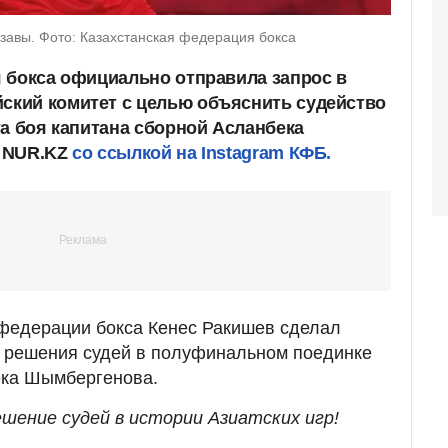
авы. Фото: Казахстанская федерация бокса
 бокса официально отправила запрос в
кий комитет с целью объяснить судейство
та боя капитана сборной Асланбека
т NUR.KZ
со ссылкой на Instagram КФБ.
 федерации бокса Кенес Ракишев сделал
о решения судей в полуфинальном поединке
ека Шымбергенова.
шение судей в истории Азиатских игр!