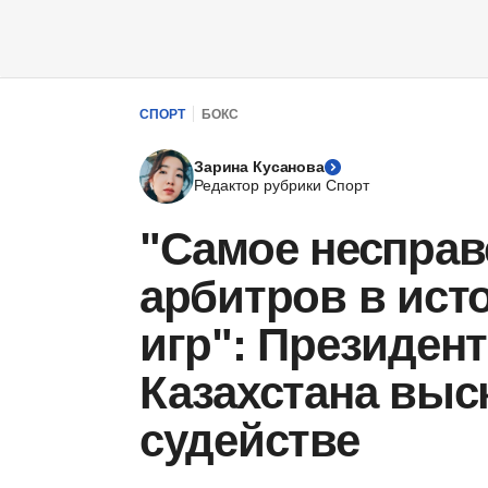
СПОРТ
БОКС
Зарина Кусанова
Редактор рубрики Спорт
"Самое неспра
арбитров в ист
игр": Президен
Казахстана выс
судействе