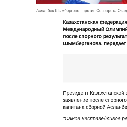
Асланбек Шымбергенов против Севонрета Окадз
Казахстанская федерация
Международный Олимпийс
после спорного результа
Шымбергенова, передае
Президент Казахстанской
заявление после спорног
капитана сборной Асланб
"Самое несправедливое ре