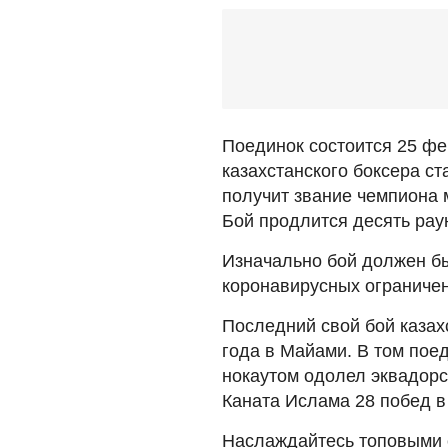
Поединок состоится 25 ф
казахстанского боксера с
получит звание чемпиона 
Бой продлится десять рау
Изначально бой должен бы
коронавирусных ограниче
Последний свой бой казах
года в Майами. В том пое
нокаутом одолел эквадорс
Каната Ислама 28 побед в
Наслаждайтесь топовыми 