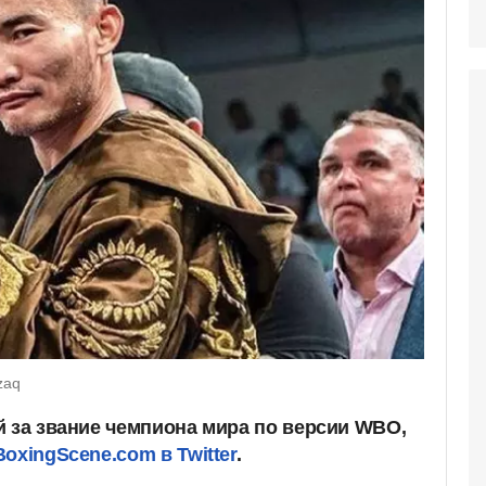
zaq
й за звание чемпиона мира по версии WBO,
BoxingScene.com в Twitter
.