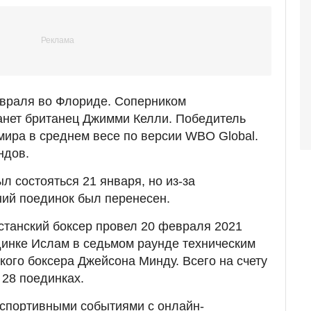
евраля во Флориде. Соперником
танет британец Джимми Келли. Победитель
мира в среднем весе по версии WBO Global.
ндов.
л состояться 21 января, но из-за
ний поединок был перенесен.
станский боксер провел 20 февраля 2021
динке Ислам в седьмом раунде техническим
кого боксера Джейсона Минду. Всего на счету
 28 поединках.
спортивными событиями с онлайн-