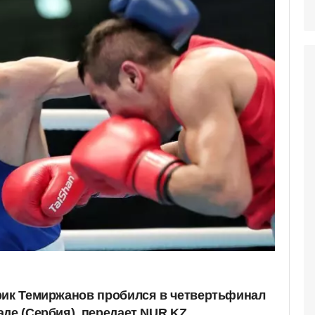
рик Темиржанов пробился в четвертьфинал
де (Сербия), передает NUR.KZ.