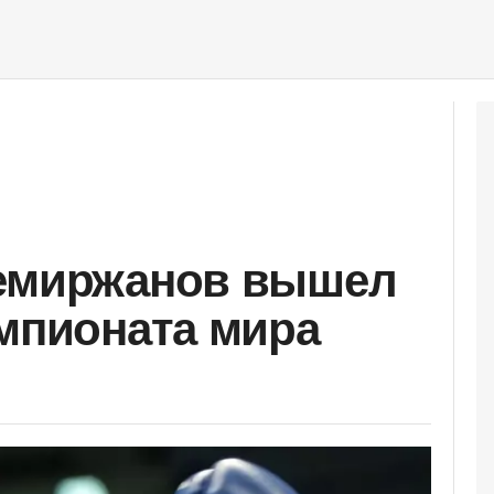
Темиржанов вышел
емпионата мира