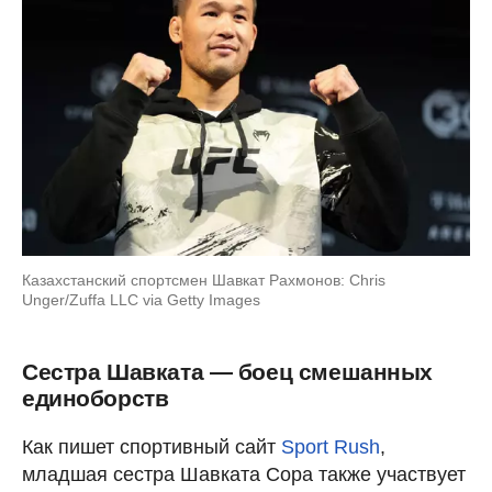
Казахстанский спортсмен Шавкат Рахмонов: Chris
Unger/Zuffa LLC via Getty Images
Сестра Шавката — боец смешанных
единоборств
Как пишет спортивный сайт
Sport Rush
,
младшая сестра Шавката Сора также участвует