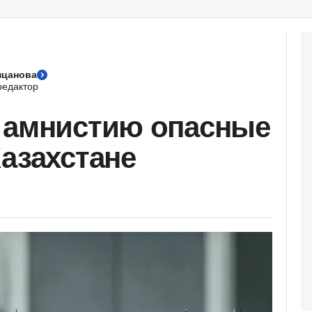
вцанова
едактор
 амнистию опасные
Казахстане