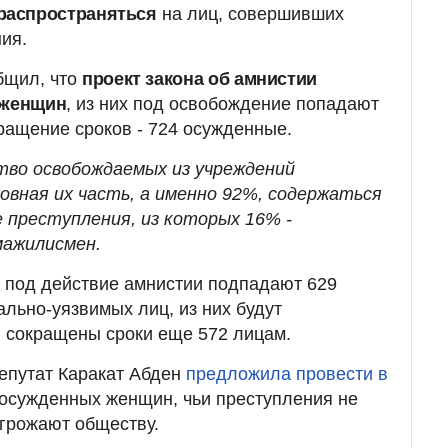
 распространяться
на лиц, совершивших
ия.
бщил, что
проект закона об амнистии
 женщин
, из них под освобождение попадают
ращение сроков - 724 осужденные.
тво освобождаемых из учреждений
овная их часть, а именно 92%, содержаться
е преступления, из которых 16% -
мажилисмен.
м, под действие амнистии подпадают 629
ально-уязвимых лиц, из них будут
 сокращены сроки еще 572 лицам.
епутат Каракат Абден
предложила провести в
осужденных женщин, чьи преступления не
угрожают обществу.