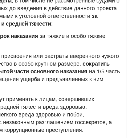
дела
, в том числе не рассмотренные судами о
ых до введения в действие данного проекта
мыми к уголовной ответственности
за
и средней тяжести
;
рок наказания
за тяжкие и особо тяжкие
а присвоения или растраты вверенного чужого
ство в особо крупном размере,
сократить
ытой части основного наказания
на 1/5 часть
мещения ущерба и предъявленных к ним
ут применять к лицам, совершивших
редней тяжести вреда здоровью,
гкого вреда здоровью и побои,
с незаконным разглашением госсекретов, а
м коррупционные преступления.