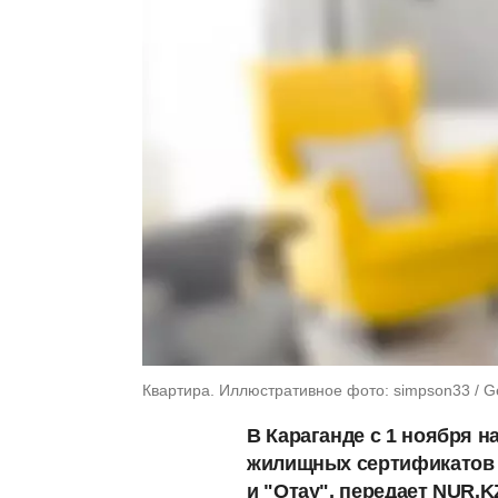
Квартира. Иллюстративное фото: simpson33 / G
В Караганде с 1 ноября н
жилищных сертификатов 
и "Отау", передает NUR.K