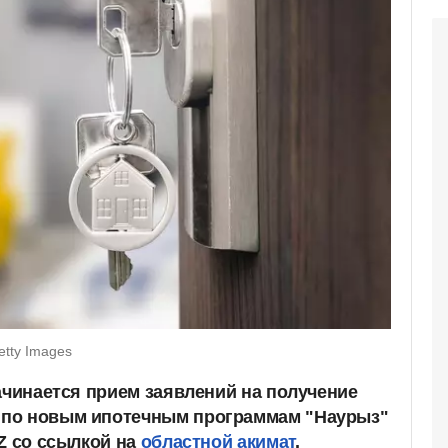
etty Images
ачинается прием заявлений на получение
по новым ипотечным программам "Наурыз"
Z со ссылкой на
областной акимат
.