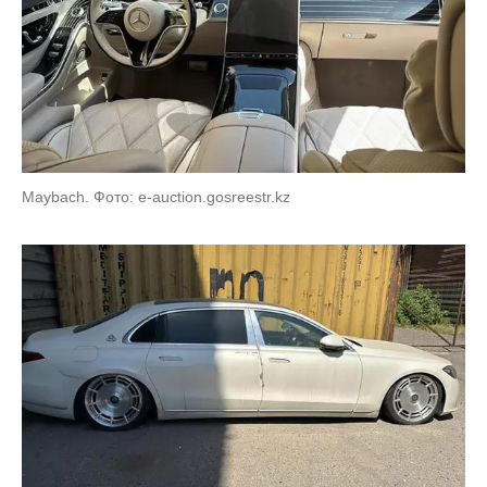
Maybaсh. Фото: e-auction.gosreestr.kz