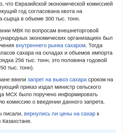
о, что Евразийской экономической комиссией
екущий год согласована квота на
-сырца в объеме 300 тыс. тонн.
дании МВК по вопросам внешнеторговой
дународных экономических организациях был
ечения
внутреннего рынка сахаром
. Тогда
апасов сахара на складах и объемов импорта
рядка 256 тыс. тонн, это половина годовой
50 тыс. тонн).
тране ввели
запрет на вывоз сахара
сроком на
вующий приказ издал министр сельского
гда МСХ было поручено информировать
ю комиссию о введении данного запрета.
ы писали,
вернулись ли цены на сахар
к
 Казахстане.