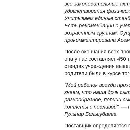
все законодательные акт
удовлетворения физическ
Учитываем единые станд
Есть рекомендации с уче
возрастным группам. Су
прокомментировала Асемг
После окончания всех про
она у нас составляет 450 
стендах учреждения вывеш
родители были в курсе тог
"Мой ребенок всегда при
знаем, что наша дочь сы
разнообразное, порции сы
котлеты с подливой",
—
п
Гульнар Бельгубаева.
Поставщик определяется п