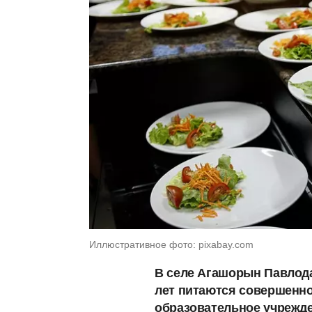
Иллюстративное фото: pixabay.com
В селе Агашорын Павлода
лет питаются совершенно
образовательное учрежде