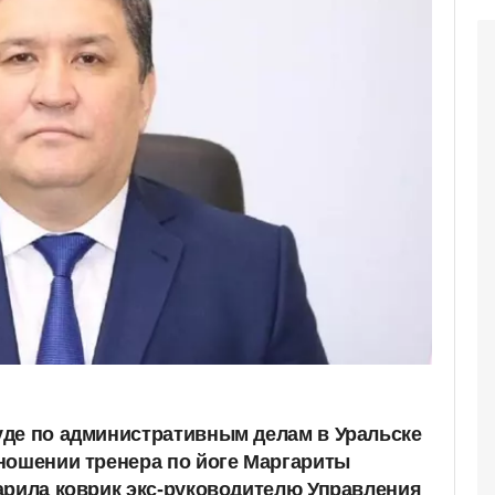
де по административным делам в Уральске
ношении тренера по йоге Маргариты
арила коврик экс-руководителю Управления