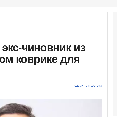
 экс-чиновник из
ом коврике для
Қазақ тілінде оқу