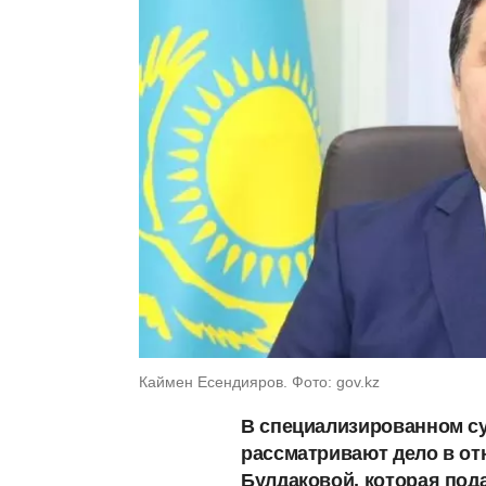
Каймен Есендияров. Фото: gov.kz
В специализированном су
рассматривают дело в от
Булдаковой, которая под