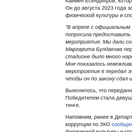
Каймен Есендияров, котор
Он до августа 2023 года 
физической культуры и сп
"В апреле с официальным 
попросила предоставить 
мероприятия. Мы дали сог
Маргарита Булдакова пере
стадионе было много нар
Мне показалось невежлив
мероприятия я передал э
чтобы он по закону сдал их
Выяснилось, что переданн
Победителем стала девушк
тенге.
Напомним, ранее в Департ
коррупции по ЗКО
сообщи
физической культуры и сп