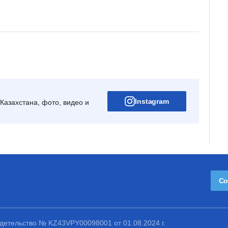
Instagram
Казахстана, фото, видео и
Со
етельство № KZ43VPY00098001 от 01.08.2024 г.