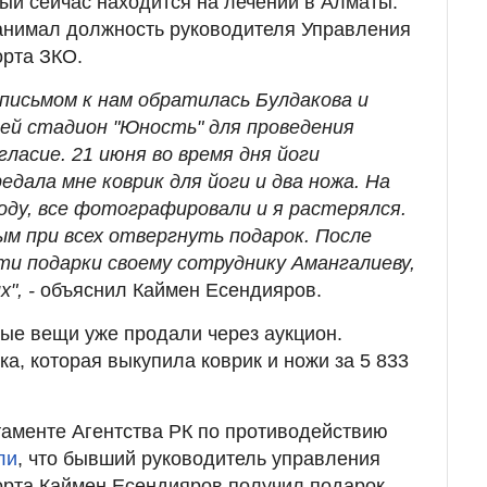
ый сейчас находится на лечении в Алматы.
занимал должность руководителя Управления
орта ЗКО.
письмом к нам обратилась Булдакова и
ей стадион "Юность" для проведения
ласие. 21 июня во время дня йоги
дала мне коврик для йоги и два ножа. На
оду, все фотографировали и я растерялся.
ым при всех отвергнуть подарок. После
ти подарки своему сотруднику Амангалиеву,
", -
объяснил Каймен Есендияров.
ые вещи уже продали через аукцион.
а, которая выкупила коврик и ножи за 5 833
аменте Агентства РК по противодействию
ли
, что бывший руководитель управления
орта Каймен Есендияров получил подарок -