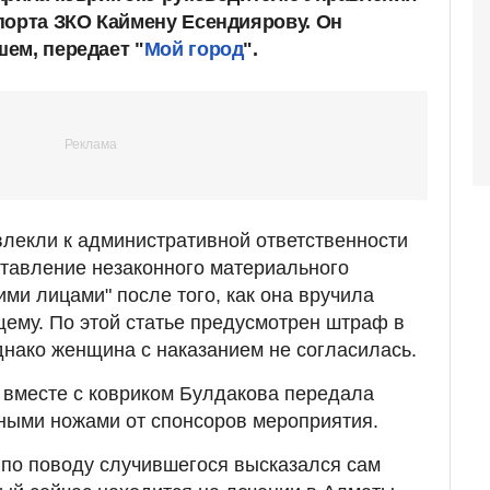
порта ЗКО Каймену Есендиярову. Он
ем, передает "
Мой город
".
лекли к административной ответственности
ставление незаконного материального
ми лицами" после того, как она вручила
щему. По этой статье предусмотрен штраф в
Однако женщина с наказанием не согласилась.
, вместе с ковриком Булдакова передала
ными ножами от спонсоров мероприятия.
по поводу случившегося высказался сам