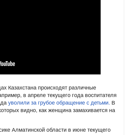
адах Казахстана происходят различные
пример, в апреле текущего года воспитателя
ада
уволили за грубое обращение с детьми.
В
которых видно, как женщина замахивается на
Есике Алматинской области в июне текущего