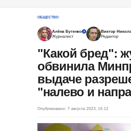
ОБЩЕСТВО
Алёна Бутенко
Виктор Никол
Журналист
Редактор
"Какой бред": 
обвинила Минп
выдаче разреш
"налево и напр
Опубликовано:
7 августа 2023, 15:12