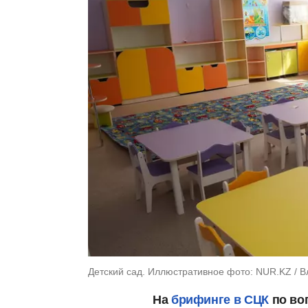
Детский сад. Иллюстративное фото: NUR.KZ / 
На
брифинге в СЦК
по во