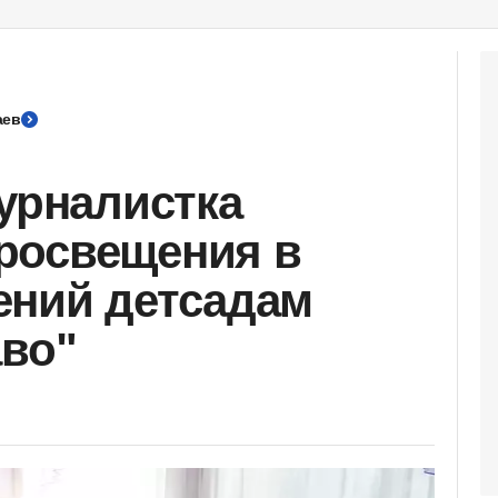
аев
журналистка
росвещения в
ений детсадам
аво"