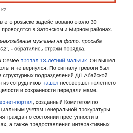
f_KZ
в его розыске задействовано около 30
 проводятся в Затонском и Мирном районах.
онахождение мужчины на фото, просьба
02",
- обратились стражи порядка.
 в Семее
пропал 13-летний мальчик
. Он вышел
олы и не вернулся. По сигналу тревоги был
в структурных подразделений ДП Абайской
н из сотрудников
нашел
несовершеннолетнего
 целости и сохранности передали маме.
ернет-портал
, созданный Комитетом по
ециальным учетам Генеральной прокуратуры
я граждан о состоянии преступности в
нах, а также предоставления интерактивных