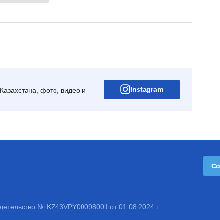
Instagram
Казахстана, фото, видео и
Со
етельство № KZ43VPY00098001 от 01.08.2024 г.