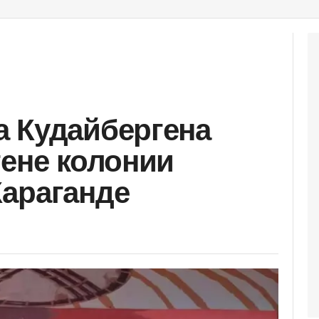
 Кудайбергена
тене колонии
араганде