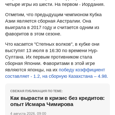
четыре игры из шести. На первом - Иордания.
Отметим, что предыдущим чемпионом Кубка
Азии является сборная Австралии. Она
выиграла в 2017 году и считается одним из
фаворитов в этом сезоне.
Что касается "Степных волков", в кубке они
выступят 13 июля в 16:30 по времени Нур-
Султана. Их первым противником стала
сборная Японии. Фаворитами в этой игре
являются японцы, на их
победу коэффициент
составляет - 1.2, на сборную Казахстана – 4.98.
СВЕЖАЯ ПУБЛИКАЦИЯ ПО ТЕМЕ:
Как вырасти в кризис без кредитов:
опыт Исмара Чимирова
4 августа 2026, 09:00