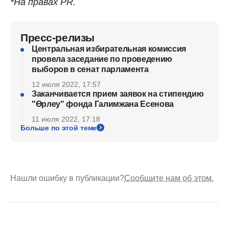
*На правах PR.
Пресс-релизы
Центральная избирательная комиссия
провела заседание по проведению
выборов в сенат парламента
12 июля 2022, 17:57
Заканчивается прием заявок на стипендию
"Өрлеу" фонда Галимжана Есенова
11 июля 2022, 17:18
Больше по этой теме
Нашли ошибку в публикации?
Сообщите нам об этом.