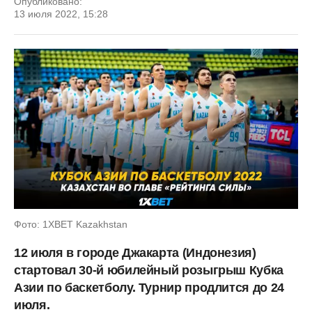
Опубликовано:
13 июля 2022, 15:28
Фото: 1XBET Kazakhstan
12 июля в городе Джакарта (Индонезия)
стартовал 30-й юбилейный розыгрыш Кубка
Азии по баскетболу. Турнир продлится до 24
июля.