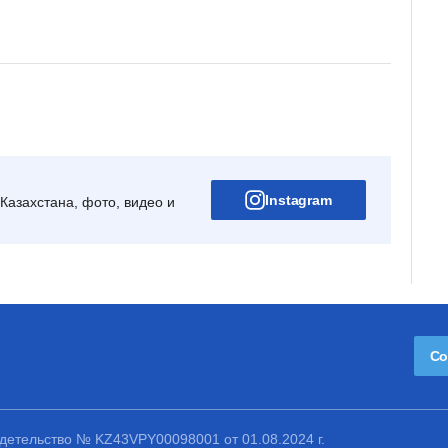
Instagram
Казахстана, фото, видео и
Со
етельство № KZ43VPY00098001 от 01.08.2024 г.