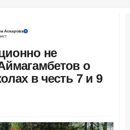
м Аскарова
ист
ционно не
Аймагамбетов о
олах в честь 7 и 9