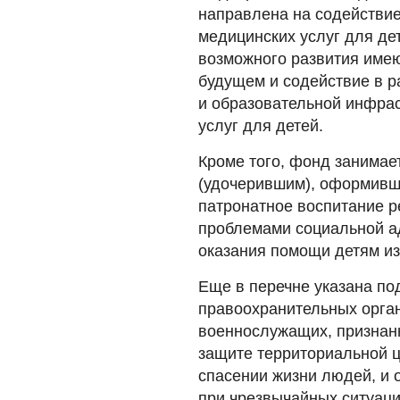
направлена на содействие
медицинских услуг для де
возможного развития име
будущем и содействие в р
и образовательной инфрас
услуг для детей.
Кроме того, фонд занима
(удочерившим), оформивши
патронатное воспитание р
проблемами социальной а
оказания помощи детям и
Еще в перечне указана по
правоохранительных орган
военнослужащих, признан
защите территориальной ц
спасении жизни людей, и
при чрезвычайных ситуаци