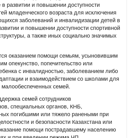
 в развитии и повышении доступности
тей младенческого возраста для исключения
ющихся заболеваний и инвалидизации детей в
азвитии и повышении доступности спортивной
труктуры, а также иных социально значимых
ется оказанием помощи семьям, усыновившим
м опекунство, попечительство или
ебенка с инвалидностью, заболеванием либо
даптации и взаимодействием со школами для
з малообеспеченных семей.
ддержка семей сотрудников
ов, специальных органов, КНБ,
ных погибшими или тяжело ранеными при
елостности и безопасности Казахстана или
 оказание помощи пострадавшему населению
ях и при введении режима ЧП.