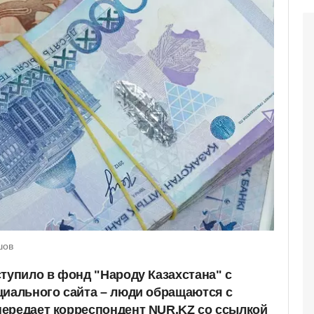
шов
ступило в фонд "Народу Казахстана" с
циального сайта – люди обращаются с
ередает корреспондент NUR.KZ со ссылкой